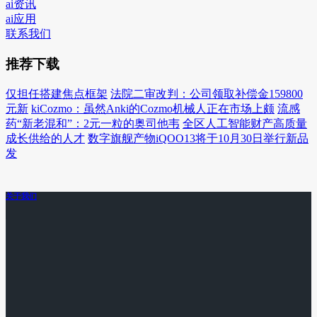
ai资讯
ai应用
联系我们
推荐下载
仅担任搭建焦点框架
法院二审改判：公司领取补偿金159800
元新
kiCozmo：虽然Anki的Cozmo机械人正在市场上颇
流感
药“新老混和”：2元一粒的奥司他韦
全区人工智能财产高质量
成长供给的人才
数字旗舰产物iQOO13将于10月30日举行新品
发
关于我们