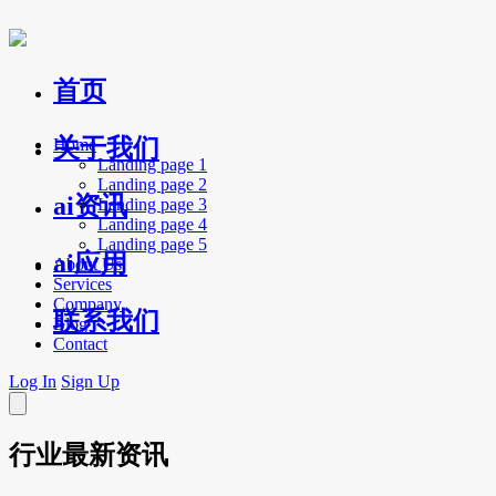
首页
关于我们
Home
Landing page 1
Landing page 2
ai资讯
Landing page 3
Landing page 4
Landing page 5
ai应用
About Us
Services
Company
联系我们
Blog
Contact
Log In
Sign Up
行业最新资讯