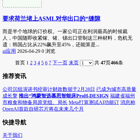
要求荷兰堵上ASML对华出口的“缝隙
而是半个地球的订价权。一家公司正在利润最高的时候裁
人，中国随即收紧镓、锗、锑出口管制这三种材料，危机无
遗：韩国占比从22%飙升至45%，还能算是...
ai应用
2026-04-29
0 浏览
首页 1
2
3
4
5
6
7
下一页
末页
共
47
页
466
条
推荐资讯
公司沉组演讲书经审计财政数据于2月28日
已成为城市高质量
成长擎
推出“鸿蒙智选慕思智能床ProH-DESIGN
福建省福州
市粮食和物备局原党组、局长
Meta打算测试AI功能订
消息称
OpenAI首款自研芯片将在未来几个月
快捷导航
关于我们