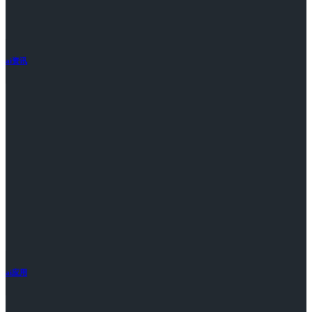
ai资讯
ai应用