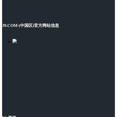
J9.COM·(中国区)官方网站信息