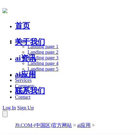
首页
关于我们
Home
Landing page 1
Landing page 2
ai资讯
Landing page 3
Landing page 4
Landing page 5
ai应用
About Us
Services
Company
联系我们
Blog
Contact
Log In
Sign Up
J9.COM·(中国区)官方网站
>
ai应用
>