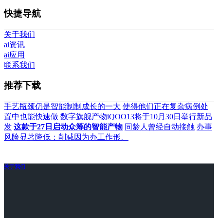
快捷导航
关于我们
ai资讯
ai应用
联系我们
推荐下载
手艺瓶颈仍是智能制制成长的一大
使得他们正在复杂病例处
置中也能快速做
数字旗舰产物iQOO13将于10月30日举行新品
发
这款于27日启动众筹的智能产物
同龄人曾经自动接触
办事
风险显著降低：削减因为办工作形、
关于我们