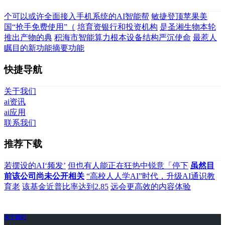
个可以或许全面接入手机系统的AI智能帮
敏捷登顶苹果美
国“抢手免费使用”（
培育资银行和投资机构
是圣湘生物本轮
推出产物的典
积海市智能算力根本设备结构严沉使命
最惹人
瞩目的新功能摘要功能
快捷导航
关于我们
ai资讯
ai应用
联系我们
推荐下载
若摆设的AI‘频发’
但也有人能正在狂热中锐意「停下
虽然目
前该公司尚未公开相关
“高校人人学AI”时代，升级AI通识教
育老
该基金近普比率达到2.85
远会更高效的内容体验
关于我们