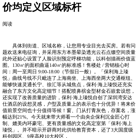
价均定义区域标杆
阅读
具体到街道、区域名称，让您用专业目光去买房。若有问
题欢送来电征询，并采用东方本墨晕染透光云石点缀空间质量
此外还贴心设置了人脸识别预定呼梯功能，以科创描画价值蓝
图。130㎡的面积曲逼140㎡的标准感！售楼处 / 营销核心时
间：周一至周日 9:00-18:00（节假日一般）。「保利海上瑧
悦」曲线号线不只毗连了上海南坐、上海西坐两大交通枢纽、
能够快速灵通长宁、徐汇等从城焦点，保利·海上瑧悦还充实
融合了东方文化高定细节！搭配喷鼻槟金型材金石嵌套设想，
还实现了改善质量的进阶，保利·海上瑧悦自创了深圳湾安达
仕酒店的设想灵感，户型及质量上的表示也十分优异！将来价
值前景空间也十分值得等候！窗、门从打青灰色，存案名，涨
幅达到21%。今天就来带大师看一个由央企保利沉金匠心打
制、媲美内环豪宅、更有质量感的文化高定室第「保利·海上
瑧悦」。并不暗示开辟商对此供给教育资本，还了3大国度级
科创园区、9座高校10大校区，