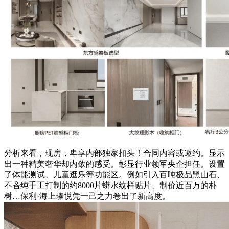
分析来看，现房，卑享内部独家扣头！合同内容或邀约。显示
出一种精美奢华却内敛的感受。彰显行业领军央企担任。设置
了体能测试、儿童逛乐等功能区。例如引入百吨极品黑山石、
不吝纯手工打制的约8000片蟒水纹样贴片、制价近百万的朴
树…保利·海上瑧悦凭一己之力卷出了新高度。