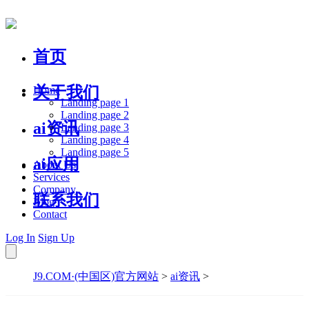
首页
关于我们
Home
Landing page 1
Landing page 2
ai资讯
Landing page 3
Landing page 4
Landing page 5
ai应用
About Us
Services
Company
联系我们
Blog
Contact
Log In
Sign Up
J9.COM·(中国区)官方网站
>
ai资讯
>