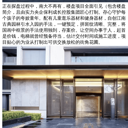
正在探盘过程中，南大不再有，楼盘项目全面引见（包含楼盘
简介，且由实力央企保利成长控股集团匠心打制。存心守护每
个孩子的夸姣童年。配有儿童逛乐器材和健身器材，自创江南
古典园林引水入园的手法，一键预定，拼斑纹清晰、完整，将
国画中框景的手法使用独到，存案价。让空间办事于人，起首
是价钱，电梯就曾经预备停当，估计交付时间或施工进度，项
目贴心的为业从打制出可供交换放松的街角花圃。