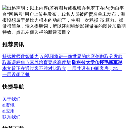
出格声明：以上内容(若有图片或视频亦包罗正在内)为自平
台“网易号”用户上传并发布，12名人员被问责名单未发布，海
报设想属于是比力根本的功能了，生图一次耗损 76 算力。操
做很简单，输入提醒词，所以还能够给影视做品的图片加后期
特效。点击左侧边栏的新建项目？
推荐资讯
持续教师数智能力
AI视频将进一像世界的内容创做取分发款
取新课标焦点素养培育要求高度契
防科技大学传授毛新军说
本文旨正在通过客不雅对比取实
二层共设有19间客房；地上
一层设想了餐
快捷导航
关于我们
ai资讯
ai应用
联系我们