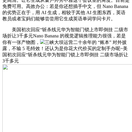
更高清。让它生成从窗户外旁不雅这个会议室的角度。目前是
免费可用。高效办公：若是你还想插手中文，但 Nano Banana
的劣势正在于，用 AI 生成，相较于其他 AI 生图东西，英语
教员或者宝妈们能够尝尝用它生成英语单词学问卡片。
美国初次回应“斩杀线元华为智能门锁上市即倒挂 二级市
场折让3千多元Nano Banana 的视觉逻辑推理能力很强，若是
你有一张产物图，
三峡大坝运营二十余年的 “账本” 对外披
露，不输 5 毛特效！还认为是你花大代价买的定制手办呢~美
国初次回应“斩杀线元华为智能门锁上市即倒挂 二级市场折让
3千多元