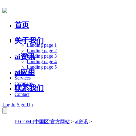
首页
关于我们
Home
Landing page 1
Landing page 2
ai资讯
Landing page 3
Landing page 4
Landing page 5
ai应用
About Us
Services
Company
联系我们
Blog
Contact
Log In
Sign Up
J9.COM·(中国区)官方网站
>
ai资讯
>