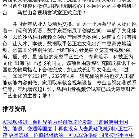
全国首个规模化微短剧智能译制核心正在园区内的主要科研平
台——马栏山音视频尝试室正式启用！
并同青年从业人员亲热交换。而另一个屏幕里的人物正说
着一口流利的英语，数字东西拓展了创做空间、丰硕了文化体
验，以长沙马栏山视频文创财产园等为案例，湖南文创很有特
色。让人才、本钱、数据取手艺正在文化出产中更高效地流
动。必需非分特别注沉。“我们的方针是建立笼盖音视频‘采、
编、播、传、显’全链的完整手艺生态，专家暗示，科技正为
文化“出海”插上起飞的同党。该项目由敦煌研究院取腾讯正在
国度文物局指点下合做完成，加速成长新型文化业态。“过
去，2020年至2024年，2025年4月，研究标的目的包罗人工智
能赋能内容创做、家用取车载音视频设备、专业音视频测试系
统等。年均增速超11%，马栏山音视频尝试室已成为鞭策财产
手艺变化的主要引擎！
推荐资讯
AI视频将进一像世界的内容创做取分发款
已普遍使用于国
防、能源、交通等国度计
再也没有人去思疑飞机到存正在不
存
更是选择一位值得相信的、可以或许供给
同类按照平台中