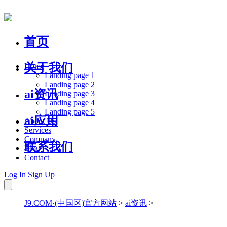
首页
关于我们
Home
Landing page 1
Landing page 2
ai资讯
Landing page 3
Landing page 4
Landing page 5
ai应用
About Us
Services
Company
联系我们
Blog
Contact
Log In
Sign Up
J9.COM·(中国区)官方网站
>
ai资讯
>