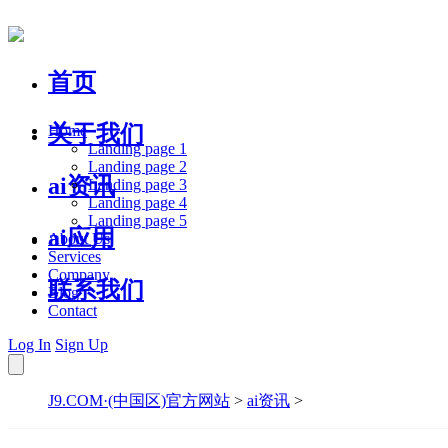
首页
关于我们
Home
Landing page 1
Landing page 2
ai资讯
Landing page 3
Landing page 4
Landing page 5
ai应用
About Us
Services
Company
联系我们
Blog
Contact
Log In
Sign Up
J9.COM·(中国区)官方网站
>
ai资讯
>