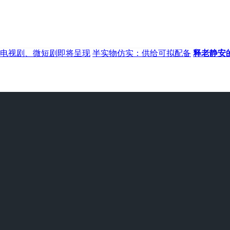
电视剧、微短剧即将呈现
半实物仿实：供给可拟配备
释老静安