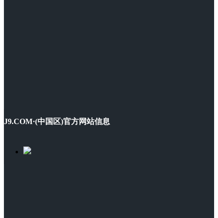
J9.COM·(中国区)官方网站信息