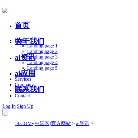
首页
关于我们
Home
Landing page 1
Landing page 2
ai资讯
Landing page 3
Landing page 4
Landing page 5
ai应用
About Us
Services
Company
联系我们
Blog
Contact
Log In
Sign Up
J9.COM·(中国区)官方网站
>
ai资讯
>