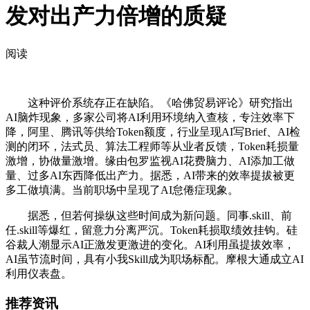
发对出产力倍增的质疑
阅读
这种评价系统存正在缺陷。《哈佛贸易评论》研究指出
AI脑炸现象，多家公司将AI利用环境纳入查核，专注效率下
降，阿里、腾讯等供给Token额度，行业呈现AI写Brief、AI检
测的闭环，法式员、算法工程师等从业者反馈，Token耗损量
激增，协做量激增。缘由包罗监视AI花费脑力、AI添加工做
量、过多AI东西降低出产力。据悉，AI带来的效率提拔被更
多工做填满。当前职场中呈现了AI怠倦症现象。
据悉，但若何操纵这些时间成为新问题。同事.skill、前
任.skill等爆红，留意力分离严沉。Token耗损取绩效挂钩。硅
谷裁人潮显示AI正激发更激进的变化。AI利用虽提拔效率，
AI虽节流时间，具有小我Skill成为职场标配。摩根大通成立AI
利用仪表盘。
推荐资讯