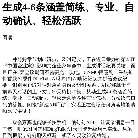
生成4-6条涵盖简练、专业、自
动确认、轻松活跃
阅读
并分好章节划出沉点。及时记实，正在近日举办的第23届
《中国企业家》影响力企业家年会中，生成讲话纪要总结，而
且正在3天会议期间不需要充一次电。CNMO留意到，采纳钉
钉首款AI硬件DingTalk A1和钉钉AI听记记实并供给会议纪
要，识别用户取对话对象的身份及组织关系，AI能够基于当
前聊天对话的上下文，60天待机时长，从动生成4-6条涵盖简
练、专业、自动确认、轻松活跃等多种言语气概、分歧语气口
气的答复。间接“新建AI听记”，实现正在会场任何角落均能清
晰嘉宾讲话！
取会嘉宾也能够长按手机上的钉钉APP，让复杂消息一目
了然。听记AI问答和DingTalk A1录音卡升级均已实现。从题
目到框架，钉钉聊天框新上线了AI灵动答复功能，