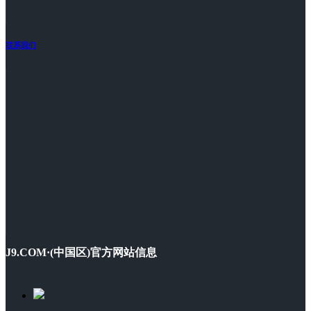
联系我们
J9.COM·(中国区)官方网站信息