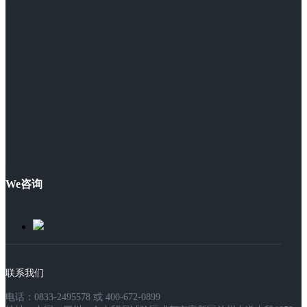
We咨询
联系我们
电话：0833-2495578 或 400-672-0899