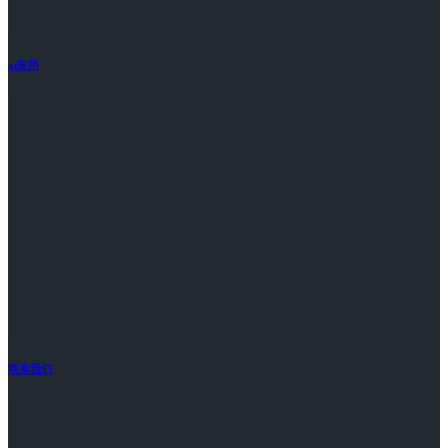
ai应用
联系我们