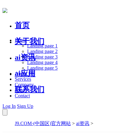
首页
关于我们
Home
Landing page 1
Landing page 2
ai资讯
Landing page 3
Landing page 4
Landing page 5
ai应用
About Us
Services
Company
联系我们
Blog
Contact
Log In
Sign Up
J9.COM·(中国区)官方网站
>
ai资讯
>