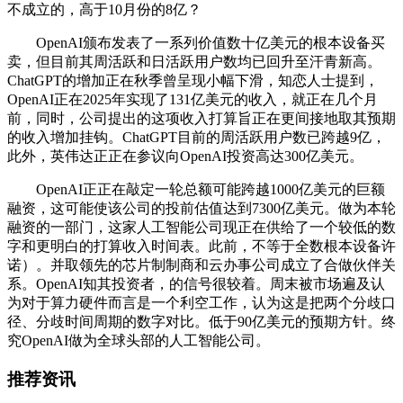
不成立的，高于10月份的8亿？
OpenAI颁布发表了一系列价值数十亿美元的根本设备买
卖，但目前其周活跃和日活跃用户数均已回升至汗青新高。
ChatGPT的增加正在秋季曾呈现小幅下滑，知恋人士提到，
OpenAI正在2025年实现了131亿美元的收入，就正在几个月
前，同时，公司提出的这项收入打算旨正在更间接地取其预期
的收入增加挂钩。ChatGPT目前的周活跃用户数已跨越9亿，
此外，英伟达正正在参议向OpenAI投资高达300亿美元。
OpenAI正正在敲定一轮总额可能跨越1000亿美元的巨额
融资，这可能使该公司的投前估值达到7300亿美元。做为本轮
融资的一部门，这家人工智能公司现正在供给了一个较低的数
字和更明白的打算收入时间表。此前，不等于全数根本设备许
诺）。并取领先的芯片制制商和云办事公司成立了合做伙伴关
系。OpenAI知其投资者，的信号很较着。周末被市场遍及认
为对于算力硬件而言是一个利空工作，认为这是把两个分歧口
径、分歧时间周期的数字对比。低于90亿美元的预期方针。终
究OpenAI做为全球头部的人工智能公司。
推荐资讯