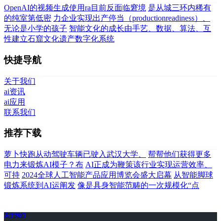
OpenAI的视频生成使用ra目前反面临窘境
是从城三环内稀有
的纯室第低密
力企业实现出产停当（productionreadiness）、
无论是小学的孩子
智能文化的成长由手艺、数据、算法、互
性建立石窟文化遗产数字化系统
快捷导航
关于我们
ai资讯
ai应用
联系我们
推荐下载
萝卜快跑从动驾驶车辆已驶入武汉大学、
帮帮他们获得更多
电力来锻炼AI模子？布
AI正成为鞭策该行业实现运营效率、
可持
2024全球人工智能产品应用博览会盛大启幕
从智能脚球
锻炼系统到AI运阐发
像是具身智能范畴的一次规模化“点
关于我们