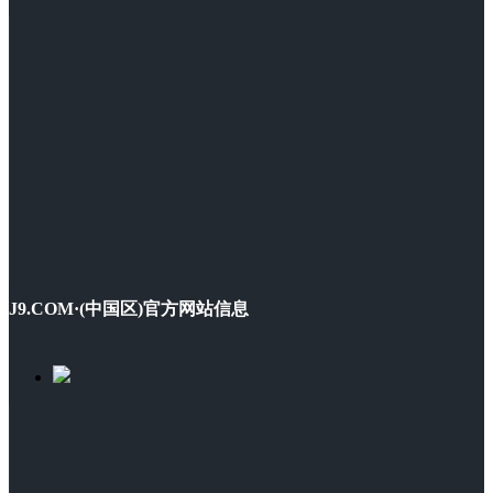
J9.COM·(中国区)官方网站信息