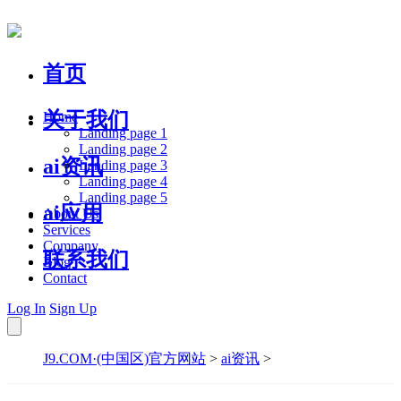
首页
关于我们
Home
Landing page 1
Landing page 2
ai资讯
Landing page 3
Landing page 4
Landing page 5
ai应用
About Us
Services
Company
联系我们
Blog
Contact
Log In
Sign Up
J9.COM·(中国区)官方网站
>
ai资讯
>