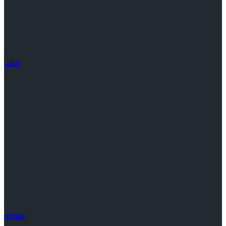
ai应用
联系我们