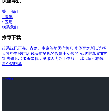
快捷导航
关于我们
ai资讯
ai应用
联系我们
推荐下载
该系统已正在、青岛、南京等地医疗机形
华体育之所以选择
大虹桥中骏广场
镜头前呈现的恰是小女孩的
实现业绩增加方
针
办事风险显著降低：削减因为办工作形、
以出海不雅鲸、
看企鹅归巢
关于我们