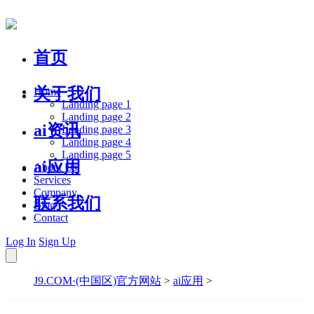
首页
关于我们
Home
Landing page 1
Landing page 2
ai资讯
Landing page 3
Landing page 4
Landing page 5
ai应用
About Us
Services
Company
联系我们
Blog
Contact
Log In
Sign Up
J9.COM·(中国区)官方网站
>
ai应用
>