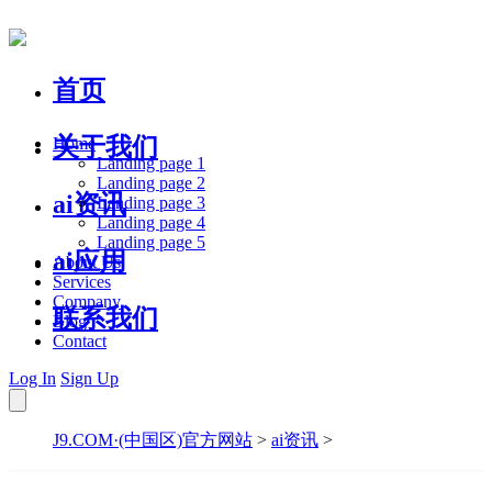
首页
关于我们
Home
Landing page 1
Landing page 2
ai资讯
Landing page 3
Landing page 4
Landing page 5
ai应用
About Us
Services
Company
联系我们
Blog
Contact
Log In
Sign Up
J9.COM·(中国区)官方网站
>
ai资讯
>