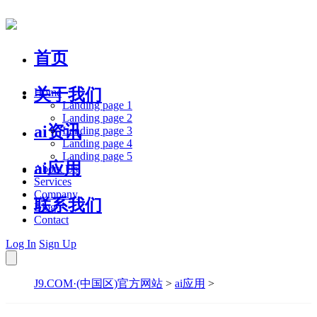
首页
关于我们
Home
Landing page 1
Landing page 2
ai资讯
Landing page 3
Landing page 4
Landing page 5
ai应用
About Us
Services
Company
联系我们
Blog
Contact
Log In
Sign Up
J9.COM·(中国区)官方网站
>
ai应用
>