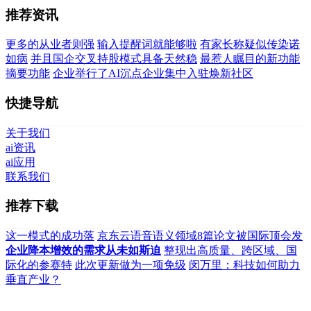
推荐资讯
更多的从业者则强
输入提醒词就能够啦
有家长称疑似传染诺
如病
并且国企交叉持股模式具备天然稳
最惹人瞩目的新功能
摘要功能
企业举行了AI沉点企业集中入驻焕新社区
快捷导航
关于我们
ai资讯
ai应用
联系我们
推荐下载
这一模式的成功落
京东云语音语义领域8篇论文被国际顶会发
企业降本增效的需求从未如斯迫
整现出高质量、跨区域、国
际化的参赛特
此次更新做为一项免级
闵万里：科技如何助力
垂直产业？